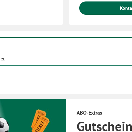
Konta
er.
ABO-Extras
Gutschein