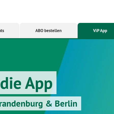
ts
ABO bestellen
ViP App
 die App
 Brandenburg & Berlin