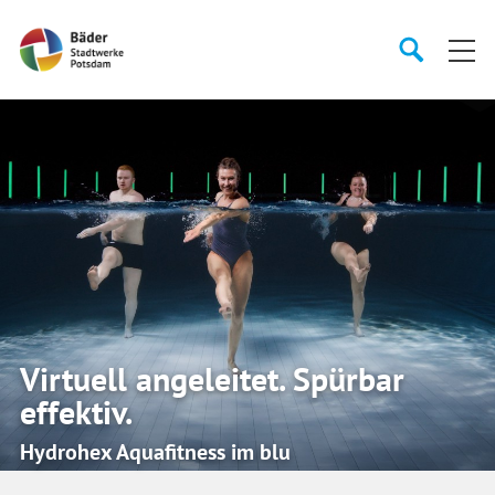
Startseite
Suche
Suche
starten
öffnen
Virtuell angeleitet. Spürbar
effektiv.
Hydrohex Aquafitness im blu