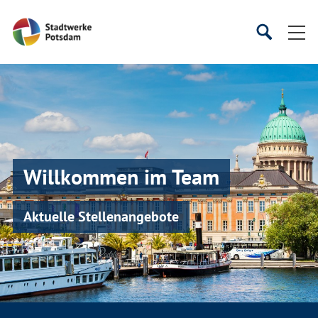
Startseite
Suche
Suche
starten
öffnen
Willkommen im Team
Aktuelle Stellenangebote