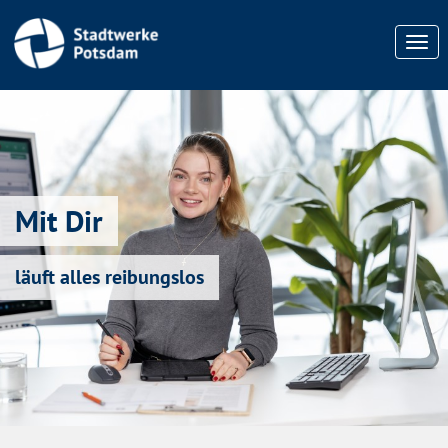
Togg
navi
Mit Dir
läuft alles reibungslos