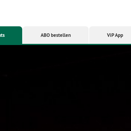
ts
ABO bestellen
ViP App