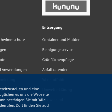
Entsorgung
Schwimmschule
Container und Mulden
ngen
Reinigungsservice
ote
Grünflächenpflege
d Anwendungen
Abfallkalender
rmietung
Wertstoffhöfe
reitzustellen und eine
heit Schwimmbäder
Umwelterklärung
öglichen es uns die Webseite
ordnungen und AGB
Wer wir sind
nn bestätigen Sie mit "Alle
errufen. Dort finden Sie auch