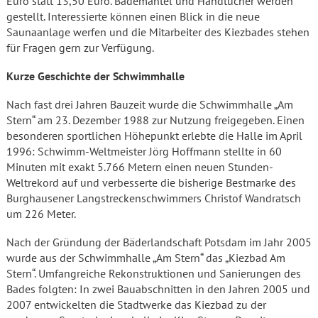
Euro statt 13,50 Euro. Bademäntel und Handtücher werden
gestellt. Interessierte können einen Blick in die neue
Saunaanlage werfen und die Mitarbeiter des Kiezbades stehen
für Fragen gern zur Verfügung.
Kurze Geschichte der Schwimmhalle
Nach fast drei Jahren Bauzeit wurde die Schwimmhalle „Am
Stern“ am 23. Dezember 1988 zur Nutzung freigegeben. Einen
besonderen sportlichen Höhepunkt erlebte die Halle im April
1996: Schwimm-Weltmeister Jörg Hoffmann stellte in 60
Minuten mit exakt 5.766 Metern einen neuen Stunden-
Weltrekord auf und verbesserte die bisherige Bestmarke des
Burghausener Langstreckenschwimmers Christof Wandratsch
um 226 Meter.
Nach der Gründung der Bäderlandschaft Potsdam im Jahr 2005
wurde aus der Schwimmhalle „Am Stern“ das „Kiezbad Am
Stern“. Umfangreiche Rekonstruktionen und Sanierungen des
Bades folgten: In zwei Bauabschnitten in den Jahren 2005 und
2007 entwickelten die Stadtwerke das Kiezbad zu der