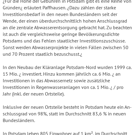
¿Für die Höhe der Gebühren in Potsdam gibt es eine Reihe von
Gründen¿ erläutert Paffhausen. ¿Dazu zählen der starke
Investitionsbedarf in den neuen Bundesländern seit der
Wende, der einen überdurchschnittlich hohen Anschlussgrad
an die zentrale Abwasserentsorgung gebracht hat. Zu beachten
ist auch die vergleichsweise geringe Bevölkerungsdichte
Potsdams und das Fehlen staatlicher Investitionszuschüsse.
Sonst werden Abwasserprojekte in vielen Fällen zwischen 50
und 70 Prozent staatlich bezuschusst.¿
In den Neubau der Kläranlage Potsdam-Nord wurden 1999 ca.
15 Mio. ¿ investiert. Hinzu kommen jährlich ca. 6 Mio. ¿ an
Investitionen in das Abwassernetz sowie zusätzliche
Investitionen in Regenwasseranlagen von ca. 1 Mio. ¿ / pro
Jahr (inkl. der neuen Ortsteile).
Inklusive der neuen Ortsteile besteht in Potsdam heute ein An­
schlussgrad von 98%, statt im Durchschnitt 83,6 % in neuen
Bundesländern.
In Potsdam leben 805 Einwohner auf 1 km², im Durchschnitt