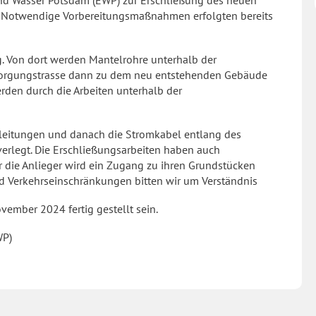
und Wasser Potsdam (EWP) zur Erschließung des neuen
. Notwendige Vorbereitungsmaßnahmen erfolgten bereits
. Von dort werden Mantelrohre unterhalb der
tsorgungstrasse dann zu dem neu entstehenden Gebäude
rden durch die Arbeiten unterhalb der
rleitungen und danach die Stromkabel entlang des
erlegt. Die Erschließungsarbeiten haben auch
r die Anlieger wird ein Zugang zu ihren Grundstücken
d Verkehrseinschrän­kungen bitten wir um Verständnis
ember 2024 fertig gestellt sein.
WP)