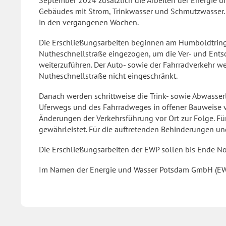
September 2024 zusätzlich die Arbeiten der Energie 
Gebäudes mit Strom, Trinkwasser und Schmutzwasser
in den vergangenen Wochen.
Die Erschließungsarbeiten beginnen am Humboldtring
Nutheschnellstraße eingezogen, um die Ver- und En
weiterzuführen. Der Auto- sowie der Fahrradverkehr we
Nutheschnellstraße nicht eingeschränkt.
Danach werden schrittweise die Trink- sowie Abwasse
Uferwegs und des Fahrradweges in offener Bauweise v
Änderungen der Verkehrsführung vor Ort zur Folge. Fü
gewährleistet. Für die auftretenden Behinderungen un
Die Erschließungsarbeiten der EWP sollen bis Ende Nov
Im Namen der Energie und Wasser Potsdam GmbH (E