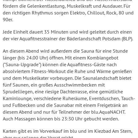
fördern die Gelenkentlastung, Muskelkraft und Ausdauer. Für
den richtigen Rhythmus sorgen Elektro, Chillout, Rock, 80 und
90er.
Jede Einheit dauert 35 Minuten und wird geleitet durch einen
der vier Aquafitnesstrainer der Bäderlandschaft Potsdam (BLP).
An diesem Abend wird außerdem die Sauna für eine Stunde
länger (bis 24.00 Uhr) öffnen. Mit einem Kombiangebot
("Sauna-Upgrade") können die Aquafitness-Gäste nach
absolviertem Fitness-Workout die Ruhe und Wärme genießen
und dem Muskelkater vorbeugen. Die Saunalandschaft bietet
fünf Saunen, ein großes Ausschwimmbecken mit
Sprudelliegen, eine riesige Dachterrasse, eine gemütliche
Kaminlounge, verschiedene Ruheräume, Eventduschen, Tauch-
und Fußbecken und die Saunabar mit einem Freigetränk an
diesem Abend und nur für Teilnehmer der blu.AquaNACHT.
Auch Massagen können bis 23:30 Uhr gebucht werden.
Karten gibt es im Vorverkauf im blu und im Kiezbad Am Stern,
aber nur solange der Vorrat reicht.