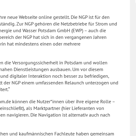
e neue Webseite online gestellt. Die NGP ist für den
ständig. Zur NGP gehören die Netzbetriebe für Strom und
 Energie und Wasser Potsdam GmbH (EWP) – auch die
bereich der NGP hat sich in den vergangenen Jahren
erin hat mindestens einen oder mehrere
ten die Versorgungssicherheit in Potsdam und wollen
etznahen Dienstleistungen ausbauen. Um vor diesem
nd digitaler Interaktion noch besser zu befriedigen,
itt der NGP einem umfassenden Relaunch unterzogen und
ert.“
dam.de können die Nutzer*innen über ihre eigene Rolle –
inschließt), als Marktpartner (hier Lieferanten von
 navigieren. Die Navigation ist alternativ auch nach
schen und kaufmännischen Fachleute haben gemeinsam