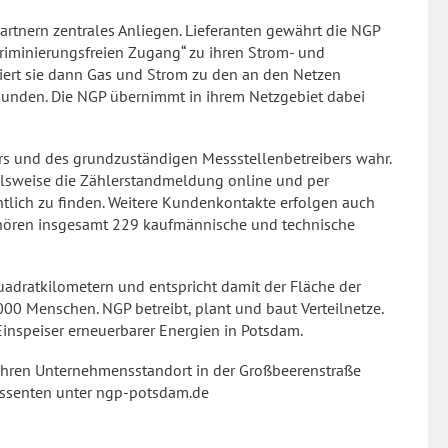
rtnern zentrales Anliegen. Lieferanten gewährt die NGP
riminierungsfreien Zugang“ zu ihren Strom- und
tiert sie dann Gas und Strom zu den an den Netzen
kunden. Die NGP übernimmt in ihrem Netzgebiet dabei
rs und des grundzuständigen Messstellenbetreibers wahr.
lsweise die Zählerstandmeldung online und per
htlich zu finden. Weitere Kundenkontakte erfolgen auch
hören insgesamt 229 kaufmännische und technische
uadratkilometern und entspricht damit der Fläche der
00 Menschen. NGP betreibt, plant und baut Verteilnetze.
 Einspeiser erneuerbarer Energien in Potsdam.
ihren Unternehmensstandort in der Großbeerenstraße
ressenten unter ngp-potsdam.de