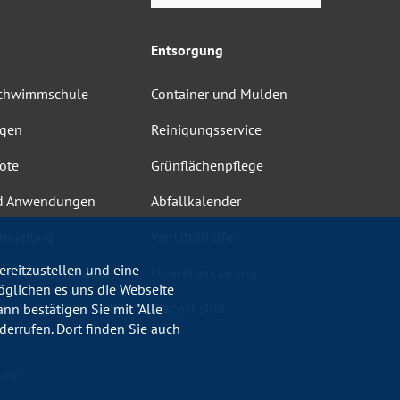
Entsorgung
Schwimmschule
Container und Mulden
ngen
Reinigungsservice
ote
Grünflächenpflege
d Anwendungen
Abfallkalender
rmietung
Wertstoffhöfe
reitzustellen und eine
heit Schwimmbäder
Umwelterklärung
öglichen es uns die Webseite
ordnungen und AGB
Wer wir sind
nn bestätigen Sie mit "Alle
errufen. Dort finden Sie auch
eit