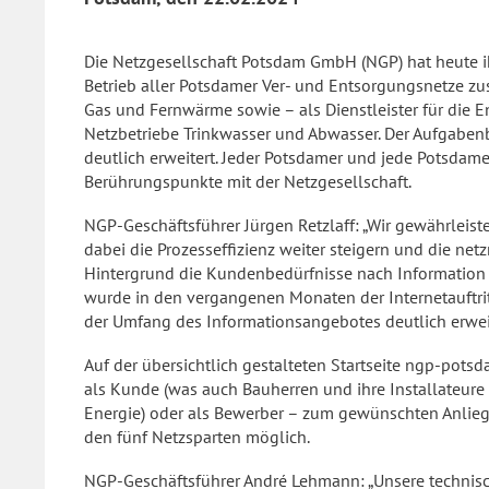
Die Netzgesellschaft Potsdam GmbH (NGP) hat heute ihr
Betrieb aller Potsdamer Ver- und Entsorgungsnetze zu
Gas und Fernwärme sowie – als Dienstleister für die
Netzbetriebe Trinkwasser und Abwasser. Der Aufgaben
deutlich erweitert. Jeder Potsdamer und jede Potsdam
Berührungspunkte mit der Netzgesellschaft.
NGP-Geschäftsführer Jürgen Retzlaff: „Wir gewährleis
dabei die Prozesseffizienz weiter steigern und die n
Hintergrund die Kundenbedürfnisse nach Information u
wurde in den vergangenen Monaten der Internetauftr
der Umfang des Informationsangebotes deutlich erweit
Auf der übersichtlich gestalteten Startseite ngp-pots
als Kunde (was auch Bauherren und ihre Installateure e
Energie) oder als Bewerber – zum gewünschten Anliegen
den fünf Netzsparten möglich.
NGP-Geschäftsführer André Lehmann: „Unsere techni