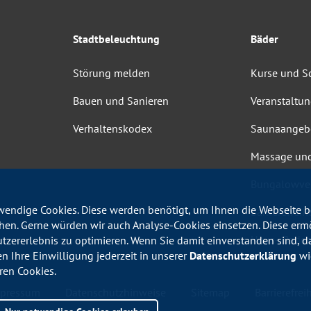
Stadtbeleuchtung
Bäder
Störung melden
Kurse und 
Bauen und Sanieren
Veranstaltu
Verhaltenskodex
Saunaangeb
Massage un
Bungalowve
endige Cookies. Diese werden benötigt, um Ihnen die Webseite be
Barrierefrei
en. Gerne würden wir auch Analyse-Cookies einsetzen. Diese erm
Haus-, Bade
utzererlebnis zu optimieren. Wenn Sie damit einverstanden sind, da
en Ihre Einwilligung jederzeit in unserer
Datenschutzerklärung
wid
ren Cookies.
pressum
Datenschutzhinweise
Sitemap
Barrierefreih