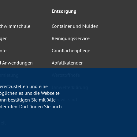
Entsorgung
Schwimmschule
Container und Mulden
ngen
Reinigungsservice
ote
Grünflächenpflege
d Anwendungen
Abfallkalender
rmietung
Wertstoffhöfe
reitzustellen und eine
heit Schwimmbäder
Umwelterklärung
öglichen es uns die Webseite
ordnungen und AGB
Wer wir sind
nn bestätigen Sie mit "Alle
errufen. Dort finden Sie auch
eit