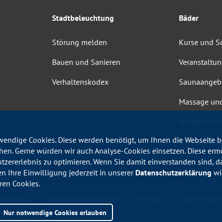
Stadtbeleuchtung
Bäder
Störung melden
Kurse und 
Bauen und Sanieren
Veranstaltu
Verhaltenskodex
Saunaangeb
Massage un
Bungalowve
endige Cookies. Diese werden benötigt, um Ihnen die Webseite be
Barrierefrei
en. Gerne würden wir auch Analyse-Cookies einsetzen. Diese erm
Haus-, Bade
utzererlebnis zu optimieren. Wenn Sie damit einverstanden sind, da
en Ihre Einwilligung jederzeit in unserer
Datenschutzerklärung
wid
ren Cookies.
pressum
Datenschutzhinweise
Sitemap
Barrierefreih
Nur notwendige Cookies erlauben