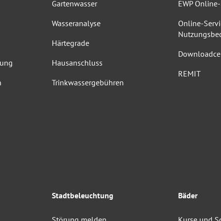
Gartenwasser
EWP Online-
Wasseranalyse
Online-Servi
Nutzungsbe
Härtegrade
Downloadce
dung
Hausanschluss
REMIT
n
Trinkwassergebühren
Stadtbeleuchtung
Bäder
Störung melden
Kurse und 