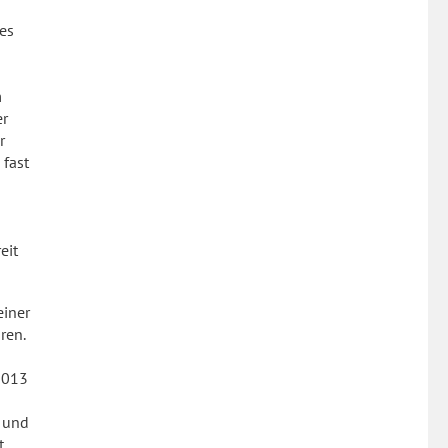
es
m
er
r
 fast
eit
einer
ren.
2013
 und
t