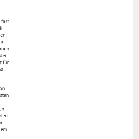
 fast
ck
en.
enn
ionen
 der
 für
ns
von
sten
en.
aden
or
 dem