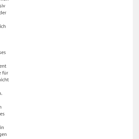
siv
der
ich
ses
zent
 für
nicht
.
m
tes
in
igen