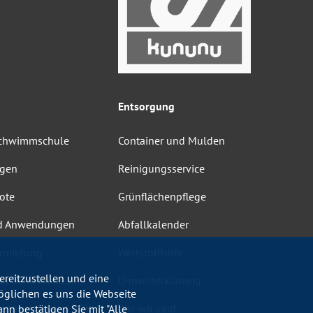
Entsorgung
Schwimmschule
Container und Mulden
ngen
Reinigungsservice
ote
Grünflächenpflege
d Anwendungen
Abfallkalender
rmietung
Wertstoffhöfe
reitzustellen und eine
heit Schwimmbäder
Umwelterklärung
öglichen es uns die Webseite
ordnungen und AGB
Wer wir sind
nn bestätigen Sie mit "Alle