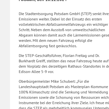
Die Stadtentsorgung Potsdam GmbH (STEP) senkt ihre
Emissionen weiter. Dabei ist der Einsatz des ersten
vollelektrischen Abfallsammelfahrzeugs ein wichtiger
Schritt. Neben dem Ausstoß von umweltschädlichen
Abgasen können damit auch die Lärmemissionen ges
werden. Mit dem neuen Fahrzeug erfolgt die
Abfallentsorgung fast geräuschlos.
Die STEP-Geschäftsführer, Florian Freitag und Dr.
Burkhardt Greiff, stellten das neue Fahrzeug heute auf
dem Vorplatz des derzeitigen Rathaus-Standortes in d
Edison-Allee 5-9 vor.
Oberbürgermeister Mike Schubert: „Für die
Landeshauptstadt Potsdam als Masterplan-Kommune
100% Klimaschutz sind die Senkung und Vermeidung
Emissionen sowie die Schonung von Ressourcen wich
Instrumente bei der Erreichung ihrer Ziele. Ich freue m
dass die STEP als mehrheitlich kommunales Unterne