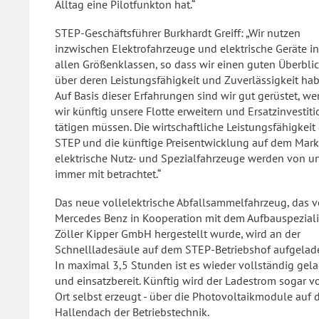
Alltag eine Pilotfunkton hat.“
STEP-Geschäftsführer Burkhardt Greiff: „Wir nutzen
inzwischen Elektrofahrzeuge und elektrische Geräte in
allen Größenklassen, so dass wir einen guten Überbli
über deren Leistungsfähigkeit und Zuverlässigkeit hab
Auf Basis dieser Erfahrungen sind wir gut gerüstet, w
wir künftig unsere Flotte erweitern und Ersatzinvestit
tätigen müssen. Die wirtschaftliche Leistungsfähigkeit
STEP und die künftige Preisentwicklung auf dem Markt
elektrische Nutz- und Spezialfahrzeuge werden von u
immer mit betrachtet.“
Das neue vollelektrische Abfallsammelfahrzeug, das 
Mercedes Benz in Kooperation mit dem Aufbauspeziali
Zöller Kipper GmbH hergestellt wurde, wird an der
Schnellladesäule auf dem STEP-Betriebshof aufgelad
In maximal 3,5 Stunden ist es wieder vollständig gel
und einsatzbereit. Künftig wird der Ladestrom sogar v
Ort selbst erzeugt - über die Photovoltaikmodule auf
Hallendach der Betriebstechnik.