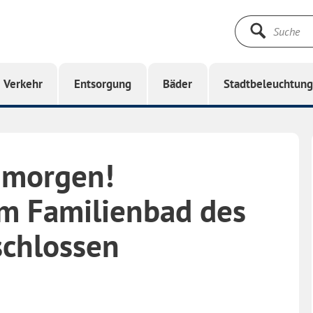
Suche
starten
Verkehr
Entsorgung
Bäder
Stadtbeleuchtun
 morgen!
im Familienbad des
schlossen