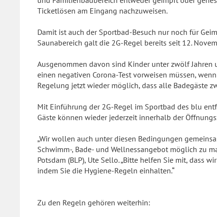
und Familienbadbereich entweder geimpft oder genes
Ticketlösen am Eingang nachzuweisen.
Damit ist auch der Sportbad-Besuch nur noch für Gei
Saunabereich galt die 2G-Regel bereits seit 12. Nove
Ausgenommen davon sind Kinder unter zwölf Jahren u
einen negativen Corona-Test vorweisen müssen, wenn si
Regelung jetzt wieder möglich, dass alle Badegäste 
Mit Einführung der 2G-Regel im Sportbad des blu entfal
Gäste können wieder jederzeit innerhalb der Öffnungs
„Wir wollen auch unter diesen Bedingungen gemeinsam
Schwimm-, Bade- und Wellnessangebot möglich zu mach
Potsdam (BLP), Ute Sello. „Bitte helfen Sie mit, dass 
indem Sie die Hygiene-Regeln einhalten.“
Zu den Regeln gehören weiterhin: