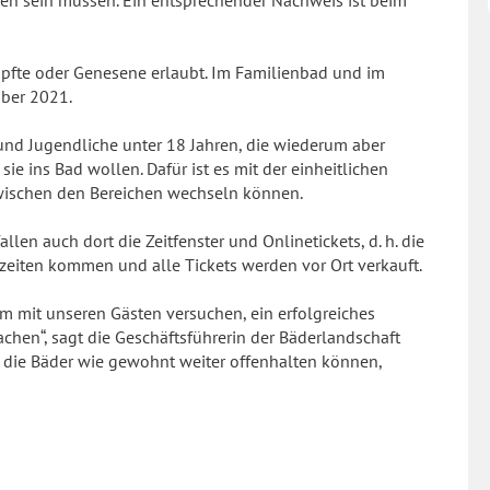
en sein müssen. Ein entsprechender Nachweis ist beim
mpfte oder Genesene erlaubt. Im Familienbad und im
mber 2021.
nd Jugendliche unter 18 Jahren, die wiederum aber
e ins Bad wollen. Dafür ist es mit der einheitlichen
zwischen den Bereichen wechseln können.
len auch dort die Zeitfenster und Onlinetickets, d. h. die
zeiten kommen und alle Tickets werden vor Ort verkauft.
 mit unseren Gästen versuchen, ein erfolgreiches
en“, sagt die Geschäftsführerin der Bäderlandschaft
wir die Bäder wie gewohnt weiter offenhalten können,