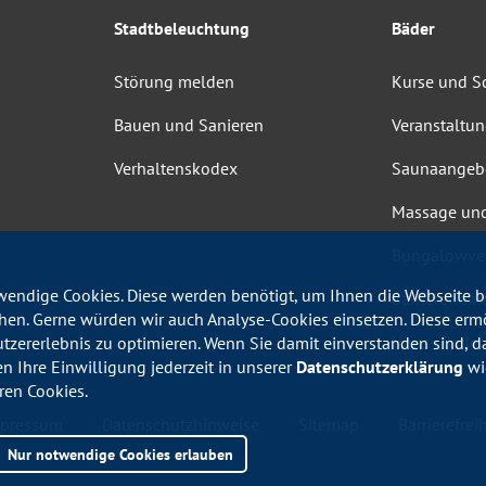
Stadtbeleuchtung
Bäder
Störung melden
Kurse und 
Bauen und Sanieren
Veranstaltu
Verhaltenskodex
Saunaangeb
Massage un
Bungalowve
endige Cookies. Diese werden benötigt, um Ihnen die Webseite be
Barrierefrei
en. Gerne würden wir auch Analyse-Cookies einsetzen. Diese erm
Haus-, Bade
utzererlebnis zu optimieren. Wenn Sie damit einverstanden sind, da
en Ihre Einwilligung jederzeit in unserer
Datenschutzerklärung
wid
ren Cookies.
pressum
Datenschutzhinweise
Sitemap
Barrierefreih
Nur notwendige Cookies erlauben