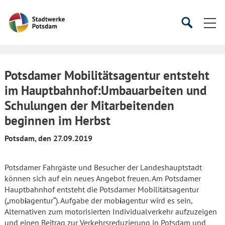
Startseite
Suche
Suche
starten
öffnen
Potsdamer Mobilitätsagentur entsteht
im Hauptbahnhof:Umbauarbeiten und
Schulungen der Mitarbeitenden
beginnen im Herbst
Potsdam, den 27.09.2019
Potsdamer Fahrgäste und Besucher der Landeshauptstadt
können sich auf ein neues Angebot freuen. Am Potsdamer
Hauptbahnhof entsteht die Potsdamer Mobilitätsagentur
(„mob
i
agentur“). Aufgabe der mob
i
agentur wird es sein,
Alternativen zum motorisierten Individualverkehr aufzuzeigen
und einen Beitrag zur Verkehrsreduzierung in Potsdam und