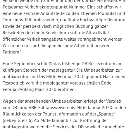
Verkehrswende und zur Einhaltung der Klimaziele leisten. Am
Potsdamer Verkehrsknotenpunkt Nummer Eins schaffen wir
eine neue zentrale Anlaufstelle zu den Themen Mobilität und
Tourismus. Mit umfassender, qualitativ hochwertiger Beratung
sowie der perspektivisch möglichen Buchung ganzer
Reiseketten in einem Servicebüro soll die Attraktivität
öffentlicher Verkehrsangebote weiter vorangebracht werden.
Wir freuen uns auf die gemeinsame Arbeit mit unseren
Partnern.“
Ende September schließt das bisherige DB Reisezentrum am
künftigen Standort der mob
i
agentur. Die Umbauarbeiten zur
mob
i
agentur sind bis Mitte Februar 2020 geplant. Nach einem
Testbetrieb wird die mob
i
agentur voraussichtlich Ende
Februar/Anfang März 2020 eröffnen.
Wegen der anstehenden Umbauarbeiten erfolgt der Vertrieb
von DB- und VBB-Fahrausweisen bis Mitte Januar 2020 in den
Räumlichkeiten der Tourist Information auf der „Spange“
(neben Gleis 6). Ab Mitte Januar bis zur Eröffnung der
mob
i
agentur werden die Services der DB sowie die Angebote