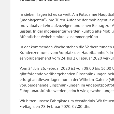
In sieben Tagen ist es so weit: Am Potsdamer Hauptba
(„mob
i
agentur“) ihre Türen. Aufgabe der mob
i
agentur w
Individualverkehr aufzuzeigen und einen Beitrag zur
leisten. In der mob
i
agentur werden künftig alle Mobil
öffentlicher Verkehrsmittel zusammengeführt.
In der kommenden Woche stehen die Vorbereitungen 
Kundenzentrums vom Vorplatz des Hauptbahnhofs in
es vorübergehend vom 24. bis 27. Februar 2020 verkür
Vom 24. bis 26. Februar 2020 ist von 08:00 bis 16:00 U
gibt folgende vorübergehenden Einschränkungen beim 
erfolgt an diesen Tagen nur in der Wilhelm-Galerie (
vorübergehende Einschränkungen im Angebotsportfolio
Fahrplanauskünfte werden jedoch wie gewohnt angeb
Wir bitten unsere Fahrgäste um Verständnis. Wir freu
Freitag, den 28. Februar 2020, 07:00 Uhr.