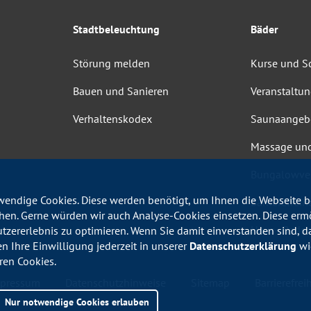
Stadtbeleuchtung
Bäder
Störung melden
Kurse und 
Bauen und Sanieren
Veranstaltu
Verhaltenskodex
Saunaangeb
Massage un
Bungalowve
endige Cookies. Diese werden benötigt, um Ihnen die Webseite be
Barrierefrei
en. Gerne würden wir auch Analyse-Cookies einsetzen. Diese erm
Haus-, Bade
utzererlebnis zu optimieren. Wenn Sie damit einverstanden sind, da
en Ihre Einwilligung jederzeit in unserer
Datenschutzerklärung
wid
ren Cookies.
pressum
Datenschutzhinweise
Sitemap
Barrierefreih
Nur notwendige Cookies erlauben