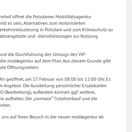
hnhof öffnet die Potsdamer Mobilitätsagentur
ird es sein, Alternativen zum motorisierten
 Verkehrsreduzierung in Potsdam und zum Klimaschutz zu
itätsangebote und -dienstleistungen zur Nutzung
und die Durchführung des Umzugs des ViP-
 die mob
i
agentur auf dem Plan. Aus diesem Grunde gibt
zte Öffnungszeiten:
hr geöffnet, am 27. Februar von 08:00 bis 12:00 Uhr. Es
Angebot: Die Ausstellung persönlicher Ersatzkarten
ABO-Bearbeitung), außerdem können ggf. weitere,
 auftreten. Der „normale“ Ticketverkauf und die
oten.
en uns auf Ihren Besuch in der neuen mob
i
agentur ab