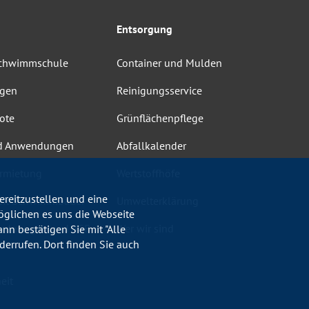
Entsorgung
Schwimmschule
Container und Mulden
ngen
Reinigungsservice
ote
Grünflächenpflege
d Anwendungen
Abfallkalender
rmietung
Wertstoffhöfe
reitzustellen und eine
heit Schwimmbäder
Umwelterklärung
öglichen es uns die Webseite
ordnungen und AGB
Wer wir sind
nn bestätigen Sie mit "Alle
errufen. Dort finden Sie auch
eit