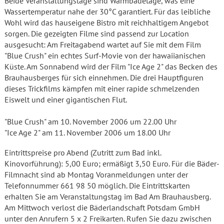
Beide Veranstaltungstage sind Warmbadetage, was eine
Wassertemperatur nahe der 30°C garantiert. Für das leibliche
Wohl wird das hauseigene Bistro mit reichhaltigem Angebot
sorgen. Die gezeigten Filme sind passend zur Location
ausgesucht: Am Freitagabend wartet auf Sie mit dem Film
"Blue Crush" ein echtes Surf-Movie von der hawaiianischen
Küste. Am Sonnabend wird der Film "Ice Age 2" das Becken des
Brauhausberges für sich einnehmen. Die drei Hauptfiguren
dieses Trickfilms kämpfen mit einer rapide schmelzenden
Eiswelt und einer gigantischen Flut.
"Blue Crush" am 10. November 2006 um 22.00 Uhr
"Ice Age 2" am 11. November 2006 um 18.00 Uhr
Eintrittspreise pro Abend (Zutritt zum Bad inkl.
Kinovorführung): 5,00 Euro; ermäßigt 3,50 Euro. Für die Bäder-
Filmnacht sind ab Montag Voranmeldungen unter der
Telefonnummer 661 98 50 möglich. Die Eintrittskarten
erhalten Sie am Veranstaltungstag im Bad Am Brauhausberg.
Am Mittwoch verlost die Bäderlandschaft Potsdam GmbH
unter den Anrufern 5 x 2 Freikarten. Rufen Sie dazu zwischen