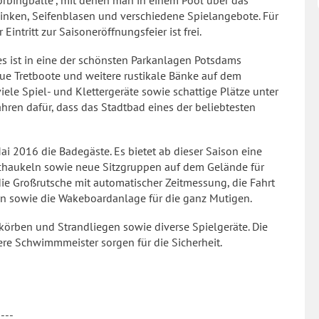
orbingbälle“, mit denen man in einem Pool über das
inken, Seifenblasen und verschiedene Spielangebote. Für
Eintritt zur Saisoneröffnungsfeier ist frei.
es ist in eine der schönsten Parkanlagen Potsdams
eue Tretboote und weitere rustikale Bänke auf dem
iele Spiel- und Klettergeräte sowie schattige Plätze unter
hren dafür, dass das Stadtbad eines der beliebtesten
i 2016 die Badegäste. Es bietet ab dieser Saison eine
chaukeln sowie neue Sitzgruppen auf dem Gelände für
e Großrutsche mit automatischer Zeitmessung, die Fahrt
en sowie die Wakeboardanlage für die ganz Mutigen.
körben und Strandliegen sowie diverse Spielgeräte. Die
re Schwimmmeister sorgen für die Sicherheit.
----