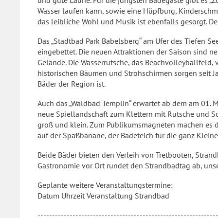
und gute Laune. Für die jüngsten Badegäste gibt es „Z
Wasser laufen kann, sowie eine Hüpfburg, Kinderschm
das leibliche Wohl und Musik ist ebenfalls gesorgt. Der 
Das „Stadtbad Park Babelsberg“ am Ufer des Tiefen Se
eingebettet. Die neuen Attraktionen der Saison sind n
Gelände. Die Wasserrutsche, das Beachvolleyballfeld, v
historischen Bäumen und Strohschirmen sorgen seit Ja
Bäder der Region ist.
Auch das „Waldbad Templin“ erwartet ab dem am 01. Ma
neue Spiellandschaft zum Klettern mit Rutsche und S
groß und klein. Zum Publikumsmagneten machen es di
auf der Spaßbanane, der Badeteich für die ganz Klein
Beide Bäder bieten den Verleih von Tretbooten, Strand
Gastronomie vor Ort rundet den Strandbadtag ab, unse
Geplante weitere Veranstaltungstermine:
Datum Uhrzeit Veranstaltung Strandbad
-------------------------------------------------------------