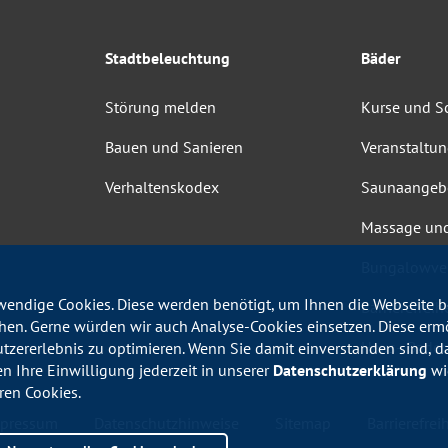
Stadtbeleuchtung
Bäder
Störung melden
Kurse und 
Bauen und Sanieren
Veranstaltu
Verhaltenskodex
Saunaangeb
Massage un
Bungalowve
endige Cookies. Diese werden benötigt, um Ihnen die Webseite be
Barrierefrei
en. Gerne würden wir auch Analyse-Cookies einsetzen. Diese erm
Haus-, Bade
utzererlebnis zu optimieren. Wenn Sie damit einverstanden sind, da
en Ihre Einwilligung jederzeit in unserer
Datenschutzerklärung
wid
ren Cookies.
pressum
Datenschutzhinweise
Sitemap
Barrierefreih