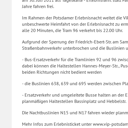
am 30. Juli 2011 als Tageskarte - Erlebnisfahrt statt P
Jahre fahren frei.
Im Rahmen der Potsdamer Erlebnisnacht weitet die Vi
unbeschwerte Heimfahrt von der Erlebnisnacht zu ermö
alle 20 Minuten, die Tram 96 verkehrt bis 22.00 Uhr.
Aufgrund der Sperrung der Friedrich-Ebert-Str. am Sams
Straßenbahnverkehr unterbrochen und die Buslinien 
- Bus-Ersatzverkehr für die Tramlinien 92 und 96 zwisc
dabei können die Haltestellen Hannes-Meyer-Str., Pusc
beiden Richtungen nicht bedient werden
- die Buslinien 638, 639 und 695 werden zwischen Pla
- Ersatzverkehr und umgeleitete Busse halten an der Ers
planmäßigen Haltestellen Bassinplatz und Hebbelstr.
Die Nachtbuslinien N15 und N17 fahren wieder planmäß
Mehr Infos zum Erlebnisticket unter www.vip-potsdam.