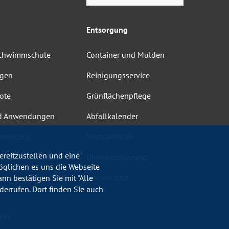
Entsorgung
Schwimmschule
Container und Mulden
ngen
Reinigungsservice
ote
Grünflächenpflege
d Anwendungen
Abfallkalender
rmietung
Wertstoffhöfe
reitzustellen und eine
heit Schwimmbäder
Umwelterklärung
öglichen es uns die Webseite
ordnungen und AGB
Wer wir sind
nn bestätigen Sie mit "Alle
errufen. Dort finden Sie auch
eit