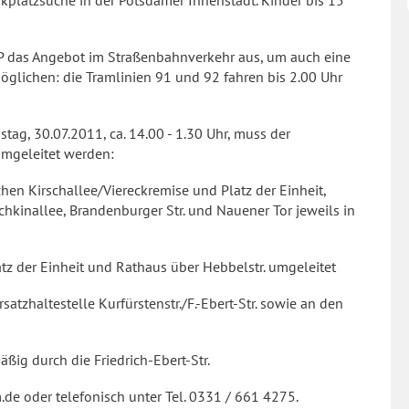
arkplatzsuche in der Potsdamer Innenstadt. Kinder bis 15
P das Angebot im Straßenbahnverkehr aus, um auch eine
glichen: die Tramlinien 91 und 92 fahren bis 2.00 Uhr
tag, 30.07.2011, ca. 14.00 - 1.30 Uhr, muss der
umgeleitet werden:
hen Kirschallee/Viereckremise und Platz der Einheit,
hkinallee, Brandenburger Str. und Nauener Tor jeweils in
tz der Einheit und Rathaus über Hebbelstr. umgeleitet
atzhaltestelle Kurfürstenstr./F.-Ebert-Str. sowie an den
ig durch die Friedrich-Ebert-Str.
de oder telefonisch unter Tel. 0331 / 661 4275.