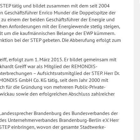
r STEP tätig und bildet zusammen mit dem seit 2004
n Geschäftsführer Enrico Munder die Doppelspitze der
u einem der beiden Geschäftsführer der Energie und
hen Anforderungen mit der Energiewende stetig steigen,
elt um die kaufmännischen Belange der EWP kümmern.
ktion bei der STEP gebeten. Die Abberufung erfolgt zum
eiff, erfolgt zum 1. März 2015. Er bildet gemeinsam mit
rkhardt Greiff war als Mitglied der REMONDIS-
terbrechungen – Aufsichtsratsmitglied der STEP. Herr Dr.
ie REMONDIS GmbH Co. KG tätig, seit dem Jahr 2000 mit
lich für die Gründung von mehreren Public-Private-
 Zwickau sowie den erfolgreichen Abschluss zahlreicher
 als Landessprecher Brandenburg des Bundesverbandes der
 des Unternehmerverbandes Brandenburg-Berlin e.V. Herr
ie STEP einbringen, wovon der gesamte Stadtwerke-