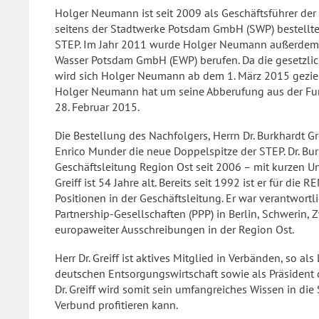
Holger Neumann ist seit 2009 als Geschäftsführer de
seitens der Stadtwerke Potsdam GmbH (SWP) bestellte
STEP. Im Jahr 2011 wurde Holger Neumann außerdem z
Wasser Potsdam GmbH (EWP) berufen. Da die gesetzlic
wird sich Holger Neumann ab dem 1. März 2015 gezi
Holger Neumann hat um seine Abberufung aus der Fun
28. Februar 2015.
Die Bestellung des Nachfolgers, Herrn Dr. Burkhardt Gr
Enrico Munder die neue Doppelspitze der STEP. Dr. Bu
Geschäftsleitung Region Ost seit 2006 – mit kurzen Un
Greiff ist 54 Jahre alt. Bereits seit 1992 ist er für d
Positionen in der Geschäftsleitung. Er war verantwort
Partnership-Gesellschaften (PPP) in Berlin, Schwerin,
europaweiter Ausschreibungen in der Region Ost.
Herr Dr. Greiff ist aktives Mitglied in Verbänden, so
deutschen Entsorgungswirtschaft sowie als Präsident
Dr. Greiff wird somit sein umfangreiches Wissen in d
Verbund profitieren kann.