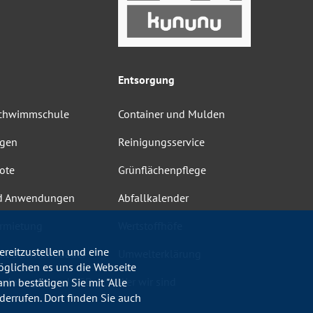
Entsorgung
Schwimmschule
Container und Mulden
ngen
Reinigungsservice
ote
Grünflächenpflege
d Anwendungen
Abfallkalender
rmietung
Wertstoffhöfe
reitzustellen und eine
heit Schwimmbäder
Umwelterklärung
öglichen es uns die Webseite
ordnungen und AGB
Wer wir sind
nn bestätigen Sie mit "Alle
errufen. Dort finden Sie auch