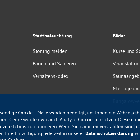
Stadtbeleuchtung
Bäder
Störung melden
Kurse und 
Bauen und Sanieren
Veranstaltu
Verhaltenskodex
Saunaangeb
Massage un
Bungalowve
endige Cookies. Diese werden benötigt, um Ihnen die Webseite be
Barrierefrei
en. Gerne würden wir auch Analyse-Cookies einsetzen. Diese erm
Haus-, Bade
utzererlebnis zu optimieren. Wenn Sie damit einverstanden sind, da
en Ihre Einwilligung jederzeit in unserer
Datenschutzerklärung
wid
ren Cookies.