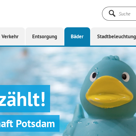
Suche
starten
Verkehr
Entsorgung
Bäder
Stadtbeleuchtun
zählt!
haft Potsdam