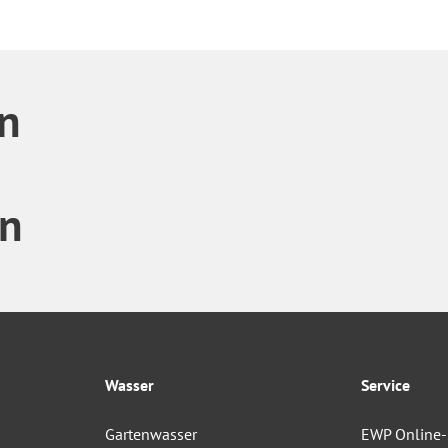
n
en
Wasser
Service
Gartenwasser
EWP Online-