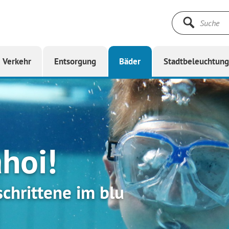
Suche
starten
Verkehr
Entsorgung
Bäder
Stadtbeleuchtun
hoi!
chrittene im blu