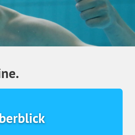
ine.
berblick