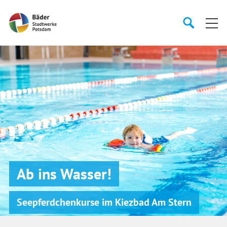
Startseite
Suche
Suche
starten
öffnen
Ab ins Wasser!
Seepferdchenkurse im Kiezbad Am Stern