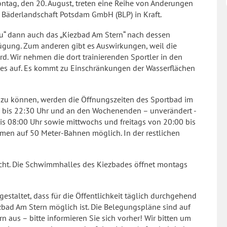
ag, den 20. August, treten eine Reihe von Änderungen
Bäderlandschaft Potsdam GmbH (BLP) in Kraft.
lu“ dann auch das „Kiezbad Am Stern“ nach dessen
ügung. Zum anderen gibt es Auswirkungen, weil die
d. Wir nehmen die dort trainierenden Sportler in den
s auf. Es kommt zu Einschränkungen der Wasserflächen
 zu können, werden die Öffnungszeiten des Sportbad im
00 bis 22:30 Uhr und an den Wochenenden – unverändert -
bis 08:00 Uhr sowie mittwochs und freitags von 20:00 bis
en auf 50 Meter-Bahnen möglich. In der restlichen
icht. Die Schwimmhalles des Kiezbades öffnet montags
estaltet, dass für die Öffentlichkeit täglich durchgehend
bad Am Stern möglich ist. Die Belegungspläne sind auf
aus – bitte informieren Sie sich vorher! Wir bitten um