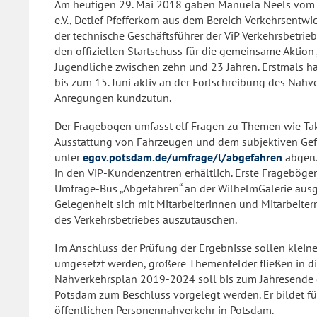
Am heutigen 29. Mai 2018 gaben Manuela Neels vom 
e.V., Detlef Pfefferkorn aus dem Bereich Verkehrsentw
der technische Geschäftsführer der ViP Verkehrsbetri
den offiziellen Startschuss für die gemeinsame Aktion 
Jugendliche zwischen zehn und 23 Jahren. Erstmals ha
bis zum 15. Juni aktiv an der Fortschreibung des Nah
Anregungen kundzutun.
Der Fragebogen umfasst elf Fragen zu Themen wie Takt
Ausstattung von Fahrzeugen und dem subjektiven Gefü
unter
egov.potsdam.de/umfrage/l/abgefahren
abgeru
in den ViP-Kundenzentren erhältlich. Erste Frageböge
Umfrage-Bus „Abgefahren“ an der WilhelmGalerie ausg
Gelegenheit sich mit Mitarbeiterinnen und Mitarbeit
des Verkehrsbetriebes auszutauschen.
Im Anschluss der Prüfung der Ergebnisse sollen kleine
umgesetzt werden, größere Themenfelder fließen in di
Nahverkehrsplan 2019-2024 soll bis zum Jahresende
Potsdam zum Beschluss vorgelegt werden. Er bildet für
öffentlichen Personennahverkehr in Potsdam.