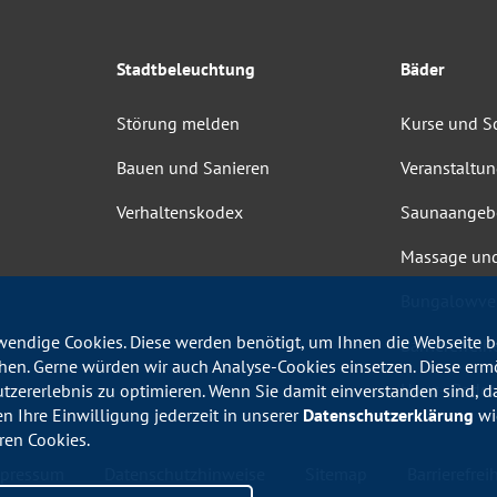
Stadtbeleuchtung
Bäder
Störung melden
Kurse und 
Bauen und Sanieren
Veranstaltu
Verhaltenskodex
Saunaangeb
Massage un
Bungalowve
endige Cookies. Diese werden benötigt, um Ihnen die Webseite be
Barrierefrei
en. Gerne würden wir auch Analyse-Cookies einsetzen. Diese erm
Haus-, Bade
utzererlebnis zu optimieren. Wenn Sie damit einverstanden sind, da
en Ihre Einwilligung jederzeit in unserer
Datenschutzerklärung
wid
ren Cookies.
pressum
Datenschutzhinweise
Sitemap
Barrierefreih