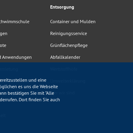
Entsorgung
Schwimmschule
Container und Mulden
ngen
Reinigungsservice
ote
Grünflächenpflege
d Anwendungen
Abfallkalender
rmietung
Wertstoffhöfe
reitzustellen und eine
heit Schwimmbäder
Umwelterklärung
öglichen es uns die Webseite
ordnungen und AGB
Wer wir sind
nn bestätigen Sie mit "Alle
errufen. Dort finden Sie auch
eit