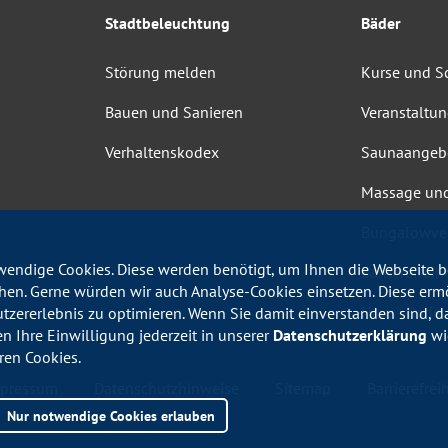
Stadtbeleuchtung
Bäder
Störung melden
Kurse und 
Bauen und Sanieren
Veranstaltu
Verhaltenskodex
Saunaangeb
Massage un
Bungalowve
endige Cookies. Diese werden benötigt, um Ihnen die Webseite be
Barrierefrei
en. Gerne würden wir auch Analyse-Cookies einsetzen. Diese erm
Haus-, Bade
utzererlebnis zu optimieren. Wenn Sie damit einverstanden sind, da
en Ihre Einwilligung jederzeit in unserer
Datenschutzerklärung
wid
ren Cookies.
pressum
Datenschutzhinweise
Sitemap
Barrierefreih
Nur notwendige Cookies erlauben