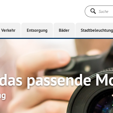
Suche
starten
Verkehr
Entsorgung
Bäder
Stadtbeleuchtun
 das passende M
ng