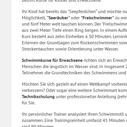
betrifft Kurse für Kinder und Erwachsene.
Ihr Kind hat bereits das "Seepferdchen“ und möchte n
Möglichkeit,
"Seeräuber"
oder
"Freischwimmer"
zu wer
und fünf Meter weit tauchen können. Der "Freischwim
aus zwei Meter Tiefe einen Ring bergen. In einem Aufba
Kurs besteht aus zehn Einheiten á 30 Minuten. Lernin
Erlernen der Grundlagen zum Rückenschwimmen sowi
Streckentauchen sowie Orientierung unter Wasser.
Schwimmkurse für Erwachsene
richten sich an Erwac
Menschen die ängstlich im Wasser sind. In insgesamt 2
Teilnehmer die Grundtechniken des Schwimmens und 
Möchten Sie sich gezielt auf einen Wettkampf vorbere
verbessern? Oder sogar eine weitere Schwimmart kompl
Technikschulung
unter professioneller Anleitung (zeh
für Sie.
Ihr persönlicher Trainer analysiert Ihren Schwimmstil u
zusammen. Eine Trainingseinheit umfasst 45 Minuten
sind 90 Minuten.