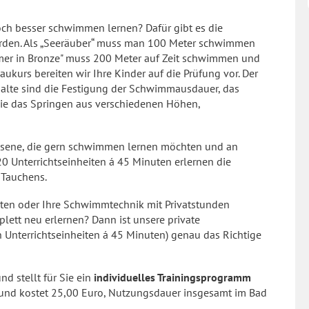
och besser schwimmen lernen? Dafür gibt es die
den. Als „Seeräuber“ muss man 100 Meter schwimmen
mer in Bronze" muss 200 Meter auf Zeit schwimmen und
ukurs bereiten wir Ihre Kinder auf die Prüfung vor. Der
halte sind die Festigung der Schwimmausdauer, das
e das Springen aus verschiedenen Höhen,
hsene, die gern schwimmen lernen möchten und an
0 Unterrichtseinheiten á 45 Minuten erlernen die
Tauchens.
iten oder Ihre Schwimmtechnik mit Privatstunden
ett neu erlernen? Dann ist unsere private
n Unterrichtseinheiten á 45 Minuten) genau das Richtige
nd stellt für Sie ein
individuelles Trainingsprogramm
 und kostet 25,00 Euro, Nutzungsdauer insgesamt im Bad