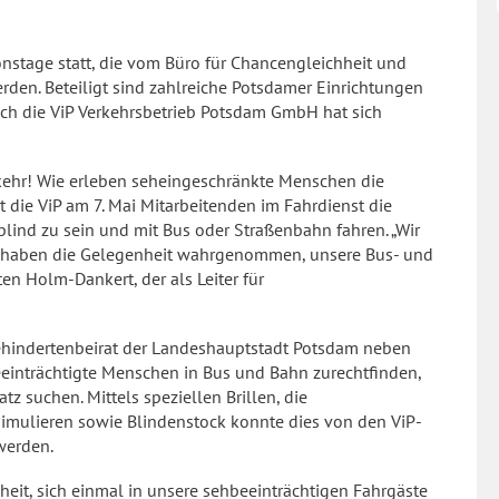
ionstage statt, die vom Büro für Chancengleichheit und
rden. Beteiligt sind zahlreiche Potsdamer Einrichtungen
uch die ViP Verkehrsbetrieb Potsdam GmbH hat sich
kehr! Wie erleben seheingeschränkte Menschen die
 die ViP am 7. Mai Mitarbeitenden im Fahrdienst die
 blind zu sein und mit Bus oder Straßenbahn fahren. „Wir
d haben die Gelegenheit wahrgenommen, unsere Bus- und
ten Holm-Dankert, der als Leiter für
hindertenbeirat der Landeshauptstadt Potsdam neben
eeinträchtigte Menschen in Bus und Bahn zurechtfinden,
tz suchen. Mittels speziellen Brillen, die
simulieren sowie Blindenstock konnte dies von den ViP-
werden.
eit, sich einmal in unsere sehbeeinträchtigen Fahrgäste