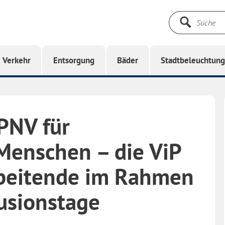
Suche
starten
Verkehr
Entsorgung
Bäder
Stadtbeleuchtun
PNV für
Menschen – die ViP
arbeitende im Rahmen
usionstage