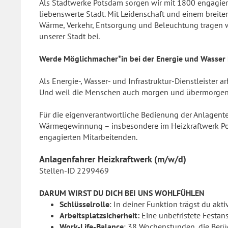
Als Stadtwerke Potsdam sorgen wir mit 1800 engagiert
liebenswerte Stadt. Mit Leidenschaft und einem breit
Wärme, Verkehr, Entsorgung und Beleuchtung tragen w
unserer Stadt bei.
Werde Möglichmacher*in bei der Energie und Wasse
Als Energie-, Wasser- und Infrastruktur-Dienstleister a
Und weil die Menschen auch morgen und übermorgen E
Für die eigenverantwortliche Bedienung der Anlagent
Wärmegewinnung – insbesondere im Heizkraftwerk Po
engagierten Mitarbeitenden.
Anlagenfahrer Heizkraftwerk (m/w/d)
Stellen-ID 2299469
DARUM WIRST DU DICH BEI UNS WOHLFÜHLEN
Schlüsselrolle
: In deiner Funktion trägst du akti
Arbeitsplatzsicherheit:
Eine unbefristete Festan
Work-Life-Balance
: 38 Wochenstunden, die Berü