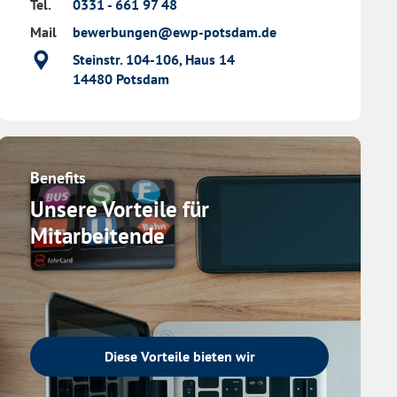
Tel.
0331 - 661 97 48
Mail
bewerbungen@ewp-potsdam.de
Standort
Steinstr. 104-106, Haus 14
14480
Potsdam
Benefits
Unsere Vorteile für
Mitarbeitende
Diese Vorteile bieten wir