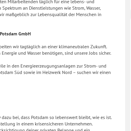
en Mitarbeitenden täglich für eine lebens- und
en Spektrum an Dienstleistungen wie Strom, Wasser,
ir maßgeblich zur Lebensqualität der Menschen in
r Potsdam GmbH
rbeiten wir tagtäglich an einer klimaneutralen Zukunft.
nergie und Wasser benötigen, sind unsere Jobs sicher.
eile in den Energieerzeugungsanlagen zur Strom- und
tsdam Süd sowie im Heizwerk Nord – suchen wir einen
v dazu bei, dass Potsdam so lebenswert bleibt, wie es ist.
stellung in einem krisensicheren Unternehmen.
cksichtigung deiner privaten Belange und ein