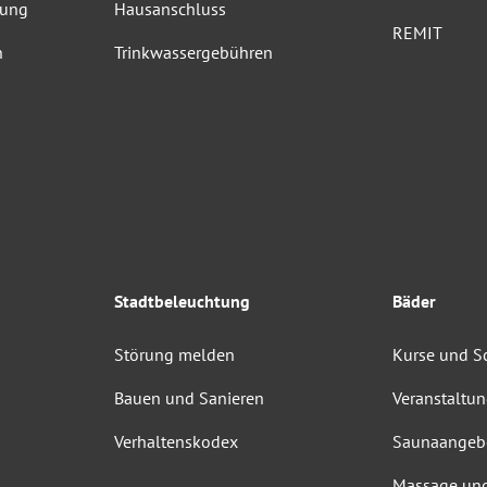
dung
Hausanschluss
REMIT
n
Trinkwassergebühren
Stadtbeleuchtung
Bäder
Störung melden
Kurse und 
Bauen und Sanieren
Veranstaltu
Verhaltenskodex
Saunaangeb
Massage un