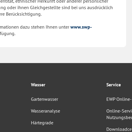
dentität, ethnischer Herkunft oder anderer persönlicher
 oder ihnen Gleichgestellte sind bei uns ausdrücklich
re Berücksichtigung.
ormationen dazu stehen Ihnen unter
www.swp-
rfügung.
Wasser
Service
Gartenwasser
EWP Online-
Wasseranalyse
Online-Servi
Nutzungsbe
Härtegrade
Downloadce