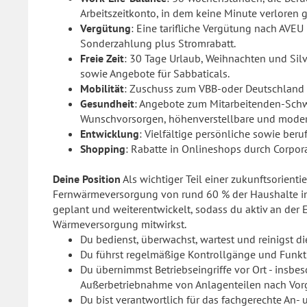
Arbeitszeitkonto, in dem keine Minute verloren g
Vergütung
: Eine tarifliche Vergütung nach AVE
Sonderzahlung plus Stromrabatt.
Freie Zeit
: 30 Tage Urlaub, Weihnachten und Silv
sowie Angebote für Sabbaticals.
Mobilität
: Zuschuss zum VBB-oder Deutschland 
Gesundheit
: Angebote zum Mitarbeitenden-Sch
Wunschvorsorgen, höhenverstellbare und modern
Entwicklung
: Vielfältige persönliche sowie ber
Shopping
: Rabatte in Onlineshops durch Corpora
Deine Position
Als wichtiger Teil einer zukunftsorient
Fernwärmeversorgung von rund 60 % der Haushalte i
geplant und weiterentwickelt, sodass du aktiv an der
Wärmeversorgung mitwirkst.
Du bedienst, überwachst, wartest und reinigst 
Du führst regelmäßige Kontrollgänge und Funkt
Du übernimmst Betriebseingriffe vor Ort - insbe
Außerbetriebnahme von Anlagenteilen nach Vor
Du bist verantwortlich für das fachgerechte An