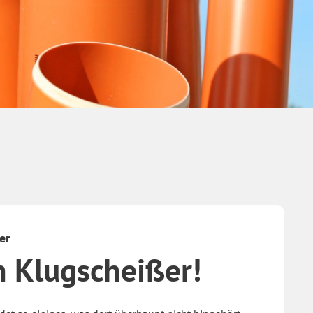
er
n Klugscheißer!