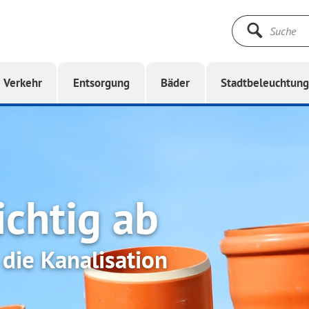
Suche
starten
Verkehr
Entsorgung
Bäder
Stadtbeleuchtun
richtig ab
 die Kanalisation