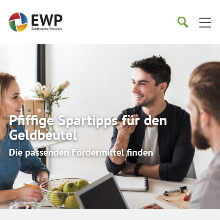
Startseite
Suche
Suche
starten
öffnen
Pfiffige Spartipps für den
Geldbeutel
Die passenden Fördermittel finden