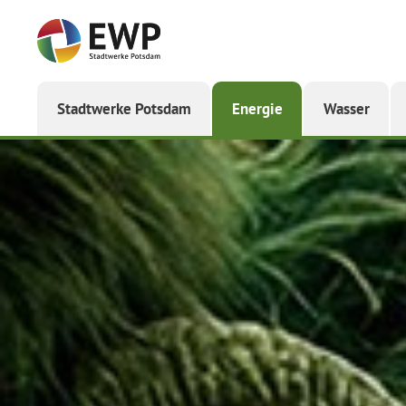
Startseite
Stadtwerke Potsdam
Energie
Wasser
Fernwärme
in
Potsdam:
Preise,