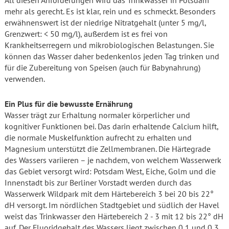
All diesen Anforderungen wird das Trinkwasser in Potsdam
mehr als gerecht. Es ist klar, rein und es schmeckt. Besonders
erwähnenswert ist der niedrige Nitratgehalt (unter 5 mg/l,
Grenzwert: < 50 mg/l), außerdem ist es frei von
Krankheitserregern und mikrobiologischen Belastungen. Sie
können das Wasser daher bedenkenlos jeden Tag trinken und
für die Zubereitung von Speisen (auch für Babynahrung)
verwenden.
Ein Plus für die bewusste Ernährung
Wasser trägt zur Erhaltung normaler körperlicher und
kognitiver Funktionen bei. Das darin erhaltende Calcium hilft,
die normale Muskelfunktion aufrecht zu erhalten und
Magnesium unterstützt die Zellmembranen. Die Härtegrade
des Wassers variieren – je nachdem, von welchem Wasserwerk
das Gebiet versorgt wird: Potsdam West, Eiche, Golm und die
Innenstadt bis zur Berliner Vorstadt werden durch das
Wasserwerk Wildpark mit dem Härtebereich 3 bei 20 bis 22°
dH versorgt. Im nördlichen Stadtgebiet und südlich der Havel
weist das Trinkwasser den Härtebereich 2 - 3 mit 12 bis 22° dH
auf. Der Fluoridgehalt des Wassers liegt zwischen 0,1 und 0,3