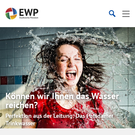
Startseite
Suche
Suche
starten
öffnen
Können wir Ihnen das Wasser
reichen?
Perfektion aus der Leitung: Das Potsdamer
Trinkwasser