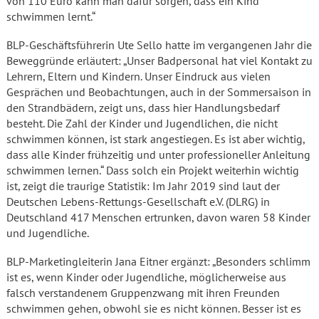
von 110 Euro kann man dafür sorgen, dass ein Kind
schwimmen lernt.“
BLP-Geschäftsführerin Ute Sello hatte im vergangenen Jahr die
Beweggründe erläutert: „Unser Badpersonal hat viel Kontakt zu
Lehrern, Eltern und Kindern. Unser Eindruck aus vielen
Gesprächen und Beobachtungen, auch in der Sommersaison in
den Strandbädern, zeigt uns, dass hier Handlungsbedarf
besteht. Die Zahl der Kinder und Jugendlichen, die nicht
schwimmen können, ist stark angestiegen. Es ist aber wichtig,
dass alle Kinder frühzeitig und unter professioneller Anleitung
schwimmen lernen.“ Dass solch ein Projekt weiterhin wichtig
ist, zeigt die traurige Statistik: Im Jahr 2019 sind laut der
Deutschen Lebens-Rettungs-Gesellschaft e.V. (DLRG) in
Deutschland 417 Menschen ertrunken, davon waren 58 Kinder
und Jugendliche.
BLP-Marketingleiterin Jana Eitner ergänzt: „Besonders schlimm
ist es, wenn Kinder oder Jugendliche, möglicherweise aus
falsch verstandenem Gruppenzwang mit ihren Freunden
schwimmen gehen, obwohl sie es nicht können. Besser ist es