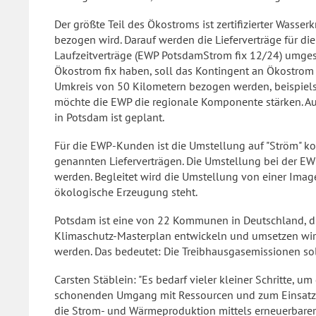
Der größte Teil des Ökostroms ist zertifizierter Wasse
bezogen wird. Darauf werden die Lieferverträge für d
Laufzeitverträge (EWP PotsdamStrom fix 12/24) umgeste
Ökostrom fix haben, soll das Kontingent an Ökostrom 
Umkreis von 50 Kilometern bezogen werden, beispiels
möchte die EWP die regionale Komponente stärken. Auc
in Potsdam ist geplant.
Für die EWP-Kunden ist die Umstellung auf "Ström" ko
genannten Lieferverträgen. Die Umstellung bei der EW
werden. Begleitet wird die Umstellung von einer Image
ökologische Erzeugung steht.
Potsdam ist eine von 22 Kommunen in Deutschland, d
Klimaschutz-Masterplan entwickeln und umsetzen wird.
werden. Das bedeutet: Die Treibhausgasemissionen so
Carsten Stäblein: "Es bedarf vieler kleiner Schritte, um
schonenden Umgang mit Ressourcen und zum Einsatz en
die Strom- und Wärmeproduktion mittels erneuerbarer E