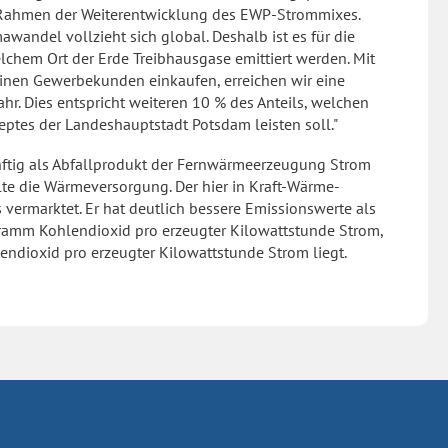
 Rahmen der Weiterentwicklung des EWP-Strommixes.
wandel vollzieht sich global. Deshalb ist es für die
chem Ort der Erde Treibhausgase emittiert werden. Mit
einen Gewerbekunden einkaufen, erreichen wir eine
r. Dies entspricht weiteren 10 % des Anteils, welchen
ptes der Landeshauptstadt Potsdam leisten soll."
tig als Abfallprodukt der Fernwärmeerzeugung Strom
lte die Wärmeversorgung. Der hier in Kraft-Wärme-
ermarktet. Er hat deutlich bessere Emissionswerte als
Gramm Kohlendioxid pro erzeugter Kilowattstunde Strom,
dioxid pro erzeugter Kilowattstunde Strom liegt.